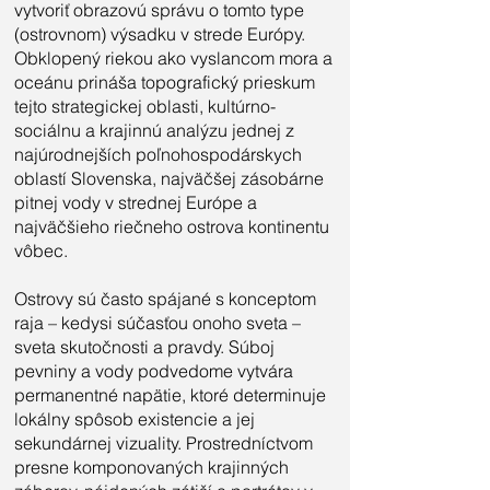
vytvoriť obrazovú správu o tomto type
(ostrovnom) výsadku v strede Európy.
Obklopený riekou ako vyslancom mora a
oceánu prináša topografický prieskum
tejto strategickej oblasti, kultúrno-
sociálnu a krajinnú analýzu jednej z
najúrodnejších poľnohospodárskych
oblastí Slovenska, najväčšej zásobárne
pitnej vody v strednej Európe a
najväčšieho riečneho ostrova kontinentu
vôbec.
Ostrovy sú často spájané s konceptom
raja – kedysi súčasťou onoho sveta –
sveta skutočnosti a pravdy. Súboj
pevniny a vody podvedome vytvára
permanentné napätie, ktoré determinuje
lokálny spôsob existencie a jej
sekundárnej vizuality. Prostredníctvom
presne komponovaných krajinných