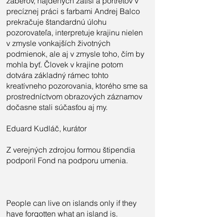
záberov, nájdených zátiší a portrétov v
precíznej práci s farbami Andrej Balco
prekračuje štandardnú úlohu
pozorovateľa, interpretuje krajinu nielen
v zmysle vonkajších životných
podmienok, ale aj v zmysle toho, čím by
mohla byť. Človek v krajine potom
dotvára základný rámec tohto
kreatívneho pozorovania, ktorého sme sa
prostredníctvom obrazových záznamov
dočasne stali súčasťou aj my.
Eduard Kudláč, kurátor
Z verejných zdrojou formou štipendia
podporil Fond na podporu umenia.
People can live on islands only if they
have forgotten what an island is.