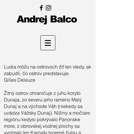
Andrej Balco
Ľudia môžu na ostrovoch žiť len vtedy, ak
zabudli, čo ostrov predstavuje.
Gilles Deleuze
Žitný ostrov ohraničuje z juhu koryto
Dunaja, zo severu jeho rameno Malý
Dunaj a na východe Váh (niekedy sa
uvádza Vážsky Dunaj). Nížiny a močiare
regiónu kedysi pokrývalo Panónske
more, z obrovskej vodnej plochy sa
vynímali len Karpaty tvorené žulou a