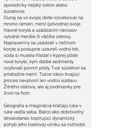
sporadicky nejaký ostrov alebo
súostrovie.
Dunaj sa vo svojej delte rozvetvoval na
mnoho ramien, menil (pôvodne) svoje
hlavné korytá a usádzaním nánosov
vytváral menšie či väčšie ostrovy.
Naplaveniny sa usádzali v riečnom
koryte a postupne uzavreli vodný tok,
voda si musela hľadať v kyprej pôde
nové koryto, kým ďalšie sedimenty
zvyšovali povrch pôdy. Tvar súostroví sa
priebežne menil. Tisíce rokov trvajúci
proces nevytvoril len vodnú sústavu
Žitného ostrova, ale aj podmienky pre
život na ňom.
Geografia a imaginácia kráčajú ruka v
ruke vedľa seba. Balco ako dobrovoľný
stroskotanec kopírujúci dynamický
pohyb jeho (ostrova) vzniku sa rozhodol